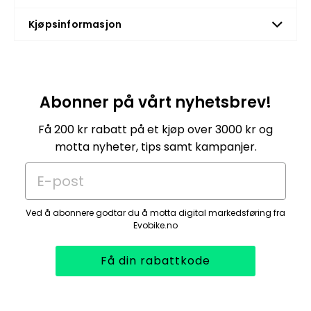
Mått: 30 x 32 13cm (BxHxD)
Vikt: +-700 gram
Kjøpsinformasjon
Abonner på vårt nyhetsbrev!
Få 200 kr rabatt på et kjøp over 3000 kr og
motta nyheter, tips samt kampanjer.
E-post
Ved å abonnere godtar du å motta digital markedsføring fra
Evobike.no
Få din rabattkode