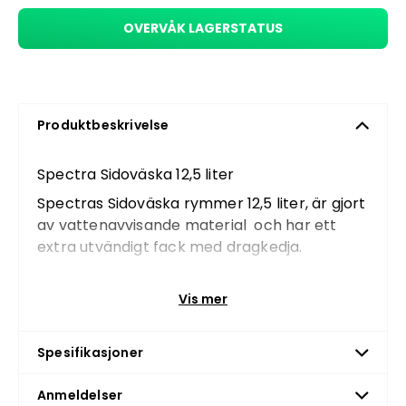
OVERVÅK LAGERSTATUS
Produktbeskrivelse
Spectra Sidoväska 12,5 liter
Spectras Sidoväska rymmer 12,5 liter, är gjort
av vattenavvisande material och har ett
extra utvändigt fack med dragkedja.
Specifikationer
Vis mer
Modell: Spectra Sidoväska
Färg: Svart
Spesifikasjoner
Vattenavvisande material
Volym: 12,5 Liter
Anmeldelser