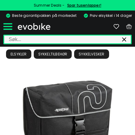
Summer Deals -
Spar tusenlapper!
Beste garantipakken på markedet
Prøv elsykkel i 14 dager
ELSYKLER
SYKKELTILBEHØR
SYKKELVESKER