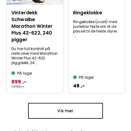
Vinterdekk
Ringeklokke
Schwalbe
Ringeklokke (svart) med
Marathon Winter
justerbar feste slik at de
passer til de fleste styrer.
Plus 42-622, 240
...
pigger
Du har full kontroll på
isete veier med Marathon
Winter Plus 42-622
piggdekk, 24...
På lager
På lager
899 ,-
49 ,-
1 099 ,-
Vis mer