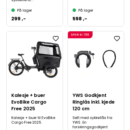
På lager
På lager
299 ,-
598 ,-
SPAR
kr 199
Kalesje + buer
YWS Godkjent
EvoBike Cargo
Ringlås inkl. kjede
Free 2025
120 cm
Kalesje + buer til EvoBike
Sett med sykkellås fra
Cargo Free 2025.
YWS. En
forsikringsgodkjent