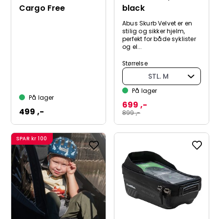
Cargo Free
black
Abus Skurb Velvet er en
stilig og sikker hjelm,
perfekt for både syklister
og el...
Størrelse
STL. M
På lager
På lager
699 ,-
499 ,-
899 ,-
SPAR
kr 100