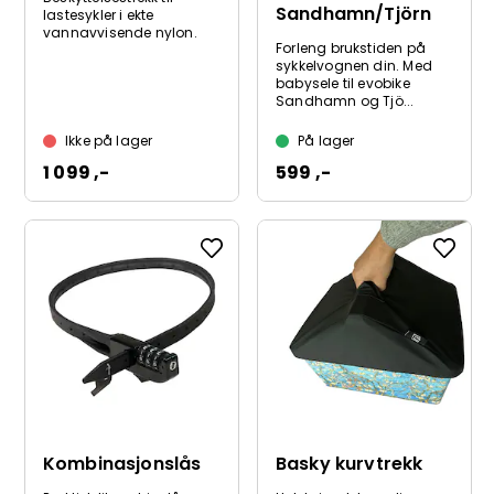
Sandhamn/Tjörn
lastesykler i ekte
vannavvisende nylon.
Forleng brukstiden på
sykkelvognen din. Med
babysele til evobike
Sandhamn og Tjö...
Ikke på lager
På lager
1 099 ,-
599 ,-
Kombinasjonslås
Basky kurvtrekk