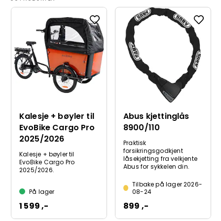
Kalesje + bøyler til
Abus kjettinglås
EvoBike Cargo Pro
8900/110
2025/2026
Praktisk
forsikringsgodkjent
Kalesje + bøyler til
låsekjetting fra velkjente
EvoBike Cargo Pro
Abus for sykkelen din.
2025/2026.
Tilbake på lager 2026-
På lager
08-24
1 599 ,-
899 ,-