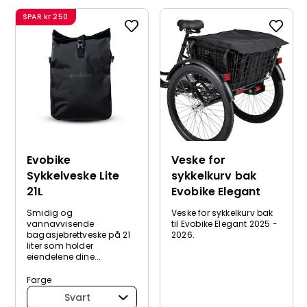
SPAR
kr 250
Evobike
Veske for
Sykkelveske Lite
sykkelkurv bak
21L
Evobike Elegant
Smidig og
Veske for sykkelkurv bak
vannavvisende
til Evobike Elegant 2025 -
bagasjebrettveske på 21
2026.
liter som holder
eiendelene dine...
Farge
Svart