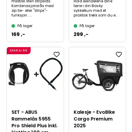
Praktisk liten stripslås.
Hold eiendelene dine
Kombinasjonslås med
tørre i din Basky
zip tie- eller "strips"-
sykkelkurv med et
funksjon. ...
praktisk trekk som du e...
På lager
På lager
169 ,-
299 ,-
SPAR
kr 99
SET - ABUS
Kalesje - EvoBike
Rammelås 5955
Cargo Premium
Pro Shield Plus inkl.
2025