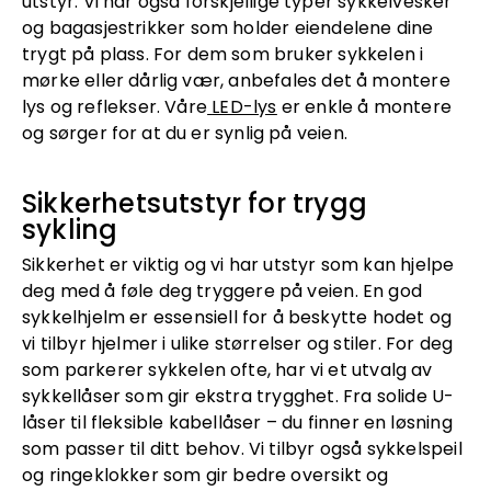
utstyr. Vi har også forskjellige typer sykkelvesker
og bagasjestrikker som holder eiendelene dine
trygt på plass. For dem som bruker sykkelen i
mørke eller dårlig vær, anbefales det å montere
lys og reflekser. Våre
LED-lys
er enkle å montere
og sørger for at du er synlig på veien.
Sikkerhetsutstyr for trygg
sykling
Sikkerhet er viktig og vi har utstyr som kan hjelpe
deg med å føle deg tryggere på veien. En god
sykkelhjelm er essensiell for å beskytte hodet og
vi tilbyr hjelmer i ulike størrelser og stiler. For deg
som parkerer sykkelen ofte, har vi et utvalg av
sykkellåser som gir ekstra trygghet. Fra solide U-
låser til fleksible kabellåser – du finner en løsning
som passer til ditt behov. Vi tilbyr også sykkelspeil
og ringeklokker som gir bedre oversikt og