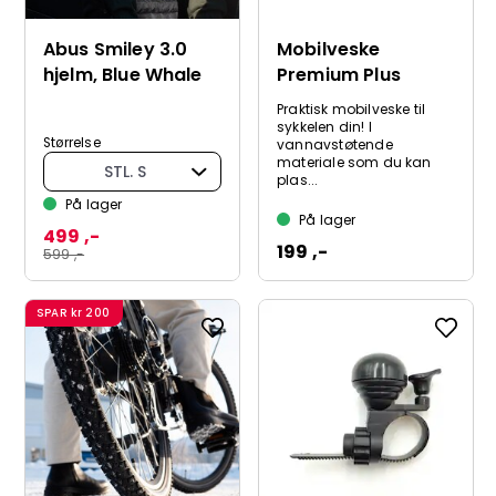
Abus Smiley 3.0
Mobilveske
hjelm, Blue Whale
Premium Plus
Praktisk mobilveske til
sykkelen din! I
Størrelse
vannavstøtende
materiale som du kan
STL. S
plas...
På lager
På lager
499 ,-
199 ,-
599 ,-
SPAR
kr 200