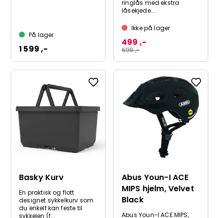
ringlås med ekstra
låsekjede....
Ikke på lager
På lager
499 ,-
1 599 ,-
698 ,-
Basky Kurv
Abus Youn-I ACE
MIPS hjelm, Velvet
En praktisk og flott
Black
designet sykkelkurv som
du enkelt kan feste til
Abus Youn-I ACE MIPS,
sykkelen (f...