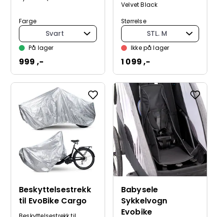
Velvet Black
Farge
Størrelse
Svart
STL. M
På lager
Ikke på lager
999 ,-
1 099 ,-
Beskyttelsestrekk
Babysele
til EvoBike Cargo
Sykkelvogn
Evobike
Beskyttelsestrekk til