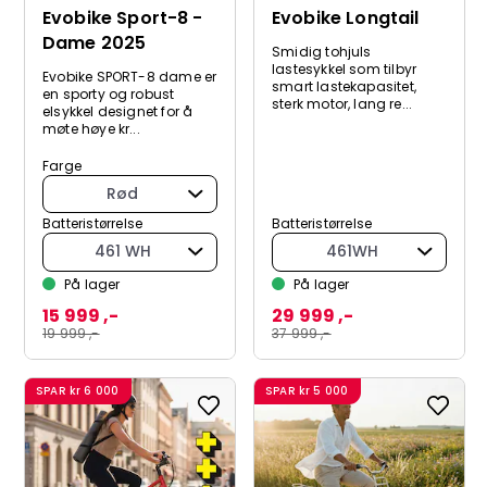
Evobike Sport-8 -
Evobike Longtail
Dame 2025
Smidig tohjuls
lastesykkel som tilbyr
Evobike SPORT-8 dame er
smart lastekapasitet,
en sporty og robust
sterk motor, lang re...
elsykkel designet for å
møte høye kr...
Farge
Rød
Batteristørrelse
Batteristørrelse
461 WH
461WH
På lager
På lager
15 999 ,-
29 999 ,-
19 999 ,-
37 999 ,-
SPAR
kr 6 000
SPAR
kr 5 000