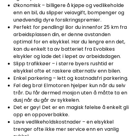
Økonomisk – billigere å kjøpe og vedlikeholde
enn en bil, du slipper veiavgift, bompenger og
unødvendig dyre forsikringspremier.
Perfekt for pendling! Bor du innenfor 25 km fra
arbeidsplassen din, er denne avstanden
optimal for en elsykkel. Har du lengre enn det,
kan du enkelt ta av batteriet fra Evobikes
elsykler og lade det i løpet av arbeidsdagen.
Slipp trafikkøer – i større byers rushtid er
elsykkel ofte et raskere alternativ enn bilen.
Enkel parkering – lett og kostnadsfri parkering.
Føl deg bra! Elmotoren hjelper kun når du selv
trår. Du får dermed mosjon uten å måtte ta en
dusj når du går av sykkelen.
Det er gøy! Det er en magisk følelse å enkelt gli
opp en oppoverbakke.
Lave vedlikeholdskostnader – en elsykkel
trenger ofte ikke mer service enn en vanlig