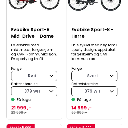
Evobike Sport-8
Evobike Sport-8 -
Mid-Drive - Dame
Herre
En elsykkel med
En elsykkel med høy ram i
midtmotor, fargeskjerm
sporty design, oppdatert
og CAN-kommunikasjon.
fargeskjerm og CAN-
En sporty og krafti...
kommunikas...
Farge
Farge
Rød
Svart
Batteristørrelse
Batteristørrelse
379 WH
379 WH
På lager
På lager
21 999 ,-
14 999 ,-
23 999 ,-
20 999 ,-
SPAR
kr 5 000
SPAR
kr 8 000