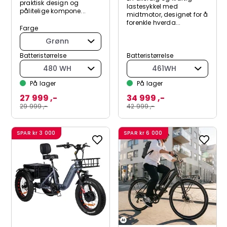
praktisk design og
lastesykkel med
pålitelige kompone...
midtmotor, designet for å
forenkle hverda...
Farge
Grønn
Batteristørrelse
Batteristørrelse
480 WH
461WH
På lager
På lager
27 999 ,-
34 999 ,-
29 999 ,-
42 999 ,-
SPAR
kr 3 000
SPAR
kr 6 000