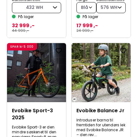
432 WH
Blå
576 WH
På lager
På lager
32 999 ,-
17 999 ,-
44 999 ,-
24 999 ,-
SPAR
kr 5 000
Evobike Sport-3
Evobike Balance Jr
2025
Introduser barna til
fremtiden for utendørs lek
Evobike Sport-3 er den
med Evobike Balance JR
mindre søskenet til den
– den rev...
populære Sport-8, men