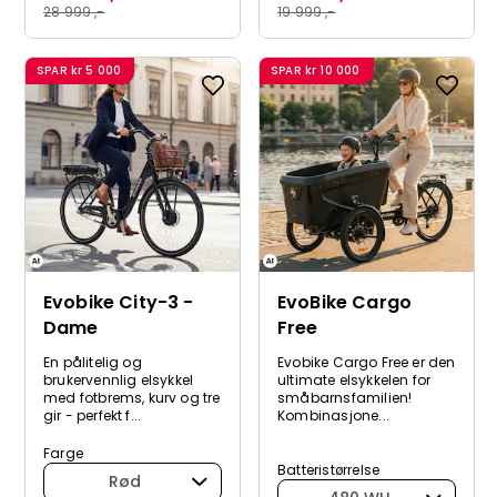
28 999 ,-
19 999 ,-
SPAR
kr 5 000
SPAR
kr 10 000
Evobike City-3 -
EvoBike Cargo
Dame
Free
En pålitelig og
Evobike Cargo Free er den
brukervennlig elsykkel
ultimate elsykkelen for
med fotbrems, kurv og tre
småbarnsfamilien!
gir - perfekt f...
Kombinasjone...
Farge
Batteristørrelse
Rød