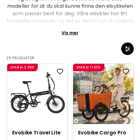
modeller for at du skal kunne finne den elsykkelen
som passer best for deg. Våre elsykler har litt
forskjellig utseende, og det er derfor lurt å vurdere
hvilken modell som passer deg best. Vil du ha et
Vis mer
mer klassisk design på elsykkelen, der du sitter
oppreist, eller en mer sportslig utgave? Uavhengig
av modell er alle elsyklene fra EvoBike utstyrt med
merkekomponenter som gjør at du kan føle deg
25 PRODUKTER
trygg og stole på elsykkelen.
SPAR
kr 2 000
SPAR
kr 11 000
Evobike Travel Lite
Evobike Cargo Pro