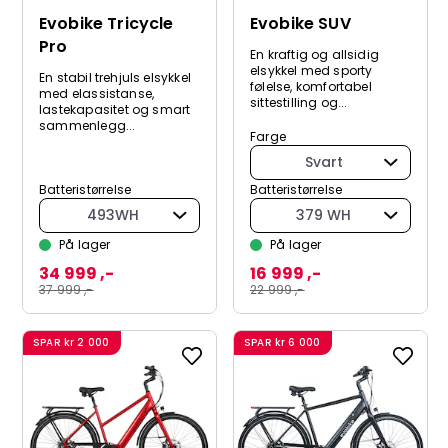
Evobike Tricycle
Evobike SUV
Pro
En kraftig og allsidig
elsykkel med sporty
En stabil trehjuls elsykkel
følelse, komfortabel
med elassistanse,
sittestilling og...
lastekapasitet og smart
sammenlegg...
Farge
Svart
Batteristørrelse
Batteristørrelse
493WH
379 WH
På lager
På lager
34 999 ,-
16 999 ,-
37 999 ,-
22 999 ,-
SPAR
kr 2 000
SPAR
kr 6 000