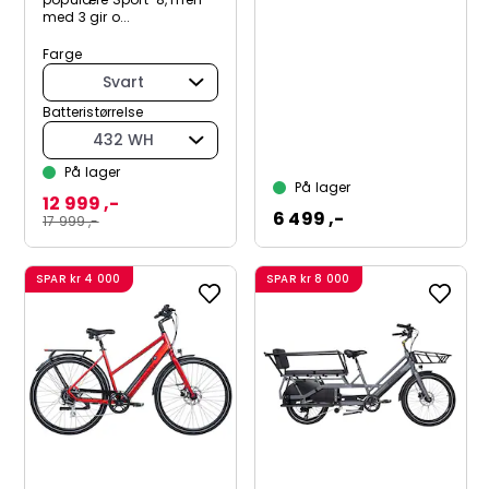
med 3 gir o...
Farge
Svart
Batteristørrelse
432 WH
På lager
På lager
12 999 ,-
6 499 ,-
17 999 ,-
SPAR
kr 4 000
SPAR
kr 8 000