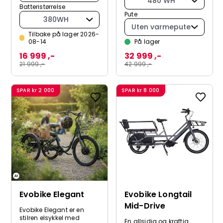
480 WH
Batteristørrelse
Pute
380WH
Uten varmepute
Tilbake på lager 2026-
08-14
På lager
16 999 ,-
32 999 ,-
21 999 ,-
42 999 ,-
SPAR
kr 2 000
SPAR
kr 8 000
Evobike Elegant
Evobike Longtail
Mid-Drive
Evobike Elegant er en
stilren elsykkel med
En allsidig og kraftig