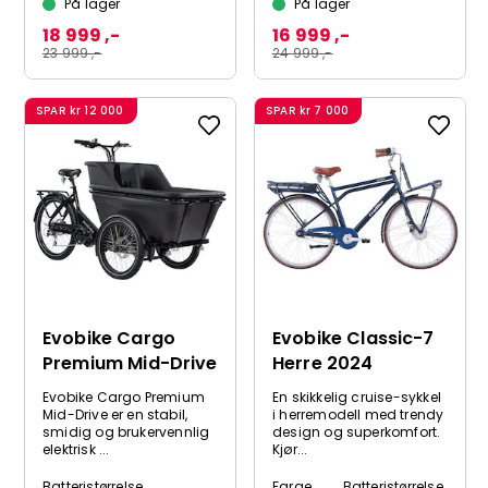
På lager
På lager
18 999 ,-
16 999 ,-
23 999 ,-
24 999 ,-
SPAR
kr 12 000
SPAR
kr 7 000
Evobike Cargo
Evobike Classic-7
Premium Mid-Drive
Herre 2024
Evobike Cargo Premium
En skikkelig cruise-sykkel
Mid-Drive er en stabil,
i herremodell med trendy
smidig og brukervennlig
design og superkomfort.
elektrisk ...
Kjør...
Batteristørrelse
Farge
Batteristørrelse