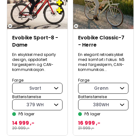
Evobike Sport-8 -
Evobike Classic-7
Dame
- Herre
En elsykkel med sporty
En elegant retroelsykkel
design, oppdatert
med komfort i fokus. Nå
fargeskjerm og CAN-
med fargeskjerm, CAN-
kommunikasjon.
kommunikas...
Farge
Farge
Svart
Grønn
Batteristørrelse
Batteristørrelse
379 WH
380WH
På lager
På lager
14 999 ,-
16 999 ,-
20 999 ,-
21 999 ,-