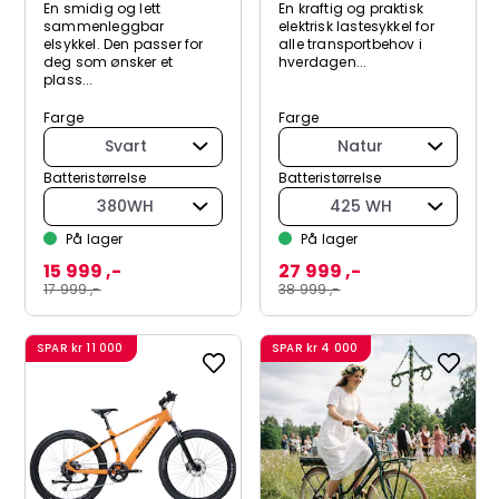
En smidig og lett
En kraftig og praktisk
sammenleggbar
elektrisk lastesykkel for
elsykkel. Den passer for
alle transportbehov i
deg som ønsker et
hverdagen...
plass...
Farge
Farge
Svart
Natur
Batteristørrelse
Batteristørrelse
380WH
425 WH
På lager
På lager
15 999 ,-
27 999 ,-
17 999 ,-
38 999 ,-
SPAR
kr 11 000
SPAR
kr 4 000