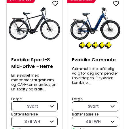
Evobike Sport-8
Evobike Commute
Mid-Drive - Herre
Commute er et pålitelig
valg for deg som pendler
En elsykkel med
i hverdagen. Elsykkelen
midtmotor, fargeskjerm
kombine...
og CAN-kommunikasjon.
En sporty og krafti...
Farge
Farge
Svart
Svart
Batteristørrelse
Batteristørrelse
379 WH
461 WH