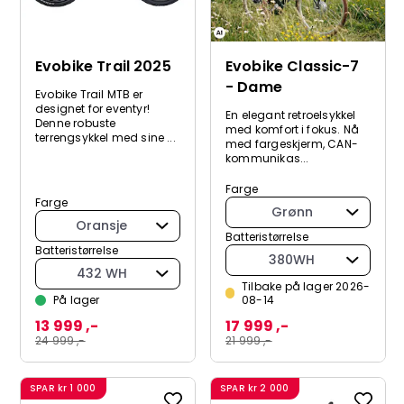
Evobike Trail 2025
Evobike Classic-7
- Dame
Evobike Trail MTB er
designet for eventyr!
En elegant retroelsykkel
Denne robuste
med komfort i fokus. Nå
terrengsykkel med sine ...
med fargeskjerm, CAN-
kommunikas...
Farge
Farge
Grønn
Oransje
Batteristørrelse
Batteristørrelse
380WH
432 WH
Tilbake på lager 2026-
På lager
08-14
13 999 ,-
17 999 ,-
24 999 ,-
21 999 ,-
SPAR
kr 1 000
SPAR
kr 2 000