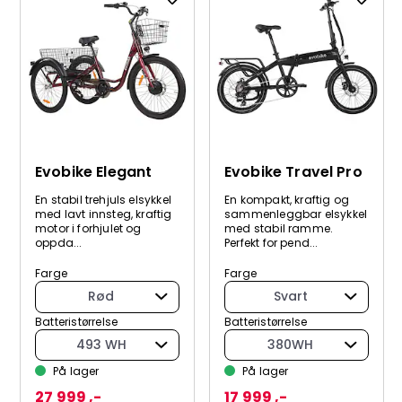
Evobike Elegant
Evobike Travel Pro
En stabil trehjuls elsykkel
En kompakt, kraftig og
med lavt innsteg, kraftig
sammenleggbar elsykkel
motor i forhjulet og
med stabil ramme.
oppda...
Perfekt for pend...
Farge
Farge
Rød
Svart
Batteristørrelse
Batteristørrelse
493 WH
380WH
På lager
På lager
27 999 ,-
17 999 ,-