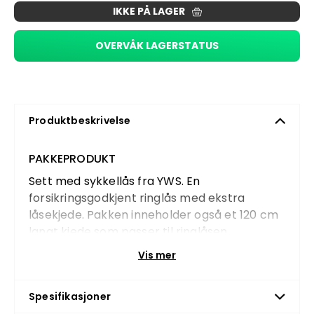
IKKE PÅ LAGER
OVERVÅK LAGERSTATUS
Produktbeskrivelse
PAKKEPRODUKT
Sett med sykkellås fra YWS. En
forsikringsgodkjent ringlås med ekstra
låsekjede. Pakken inneholder også et 120 cm
langt kjede som passer til ringlåsen.
Låsen passer til følgende modeller fra
Vis mer
evobike:
Spesifikasjoner
Sport-8