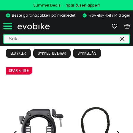
Summer Deals -
Spar tusenlapper!
Beste garantipakken på markedet
Prøv elsykkel i 14 dager
ELSYKLER
SYKKELTILBEHØR
SYKKELLÅS
SPAR
kr 199