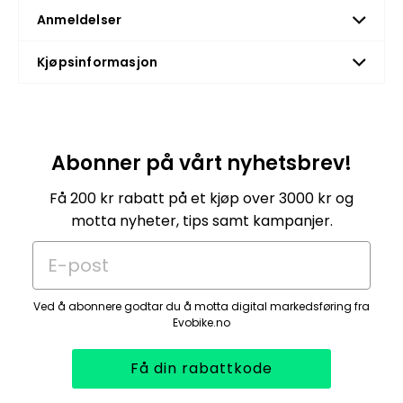
Sport-8 mid drive
Anmeldelser
Sport-8 SUV
Eco-3
Kjøpsinformasjon
Classic-7
Passer ikke til sykkelmodellene Travel,
Elegant, Longtail, Tricycle Pro, Commute og
Abonner på vårt nyhetsbrev!
Cargo.
Pakken inkluderer:
Få 200 kr rabatt på et kjøp over 3000 kr og
motta nyheter, tips samt kampanjer.
YWS Godkjent Ringlås bred
E-post
Kjede 120 cm for YWS ringlås
Ved å abonnere godtar du å motta digital markedsføring fra
Evobike.no
Få din rabattkode