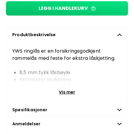
LEGG I HANDLEKURV
Produktbeskrivelse
YWS ringlås er en forsikringsgodkjent
rammelås med feste for ekstra låskjetting.
8,5 mm tykk låsbøyle
Ekstra stor hjulklaring
Feste for kjeder fra Abus og YWS
Vis mer
To nøkler følger med
Passer ikke til sykkelmodellene Travel,
Spesifikasjoner
Elegant, Longtail, Tricycle Pro, Commute og
Cargo
Anmeldelser