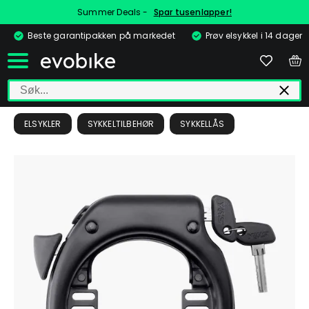
Summer Deals -
Spar tusenlapper!
Beste garantipakken på markedet
Prøv elsykkel i 14 dager
ELSYKLER
SYKKELTILBEHØR
SYKKELLÅS