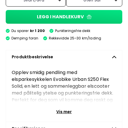
Svart/Grå
Uten Sal
LEGG I HANDLEKURV
Du sparer
kr 1 200
Punkteringsfrie dekk
Demping foran
Rekkevidde 25–30 km/lading
Produktbeskrivelse
Opplev smidig pendling med
elsparkesykkelen Evobike Urban S250 Flex
Solid, en lett og sammenleggbar elscooter
med pålitelig ytelse og punkteringsfrie dekk.
Perfekt for deg som vil komme deg raskt og
enkelt frem i bytrafikken, med komfortabel
Vis mer
kjøring og god rekkevidde.
Ytelse og fremkommelighet