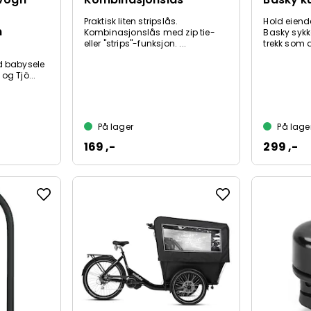
Praktisk liten stripslås.
Hold eiende
n
Kombinasjonslås med zip tie-
Basky sykk
eller "strips"-funksjon. ...
trekk som d
d babysele
og Tjö...
På lager
På lage
169 ,-
299 ,-