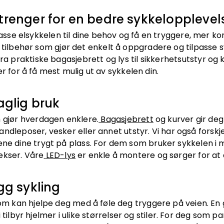
 trenger for en bedre sykkelopplevel
passe elsykkelen til dine behov og få en tryggere, mer k
 tilbehør som gjør det enkelt å oppgradere og tilpasse s
Fra praktiske bagasjebrett og lys til sikkerhetsutstyr 
er for å få mest mulig ut av sykkelen din.
aglig bruk
m gjør hverdagen enklere.
Bagasjebrett
og kurver gir deg 
ndleposer, vesker eller annet utstyr. Vi har også forskj
ne dine trygt på plass. For dem som bruker sykkelen i m
ekser. Våre
LED-lys
er enkle å montere og sørger for at d
ygg sykling
 som kan hjelpe deg med å føle deg tryggere på veien. En
 tilbyr hjelmer i ulike størrelser og stiler. For deg som p