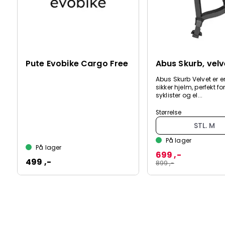
Pute Evobike Cargo Free
Abus Skurb, velv
Abus Skurb Velvet er en
sikker hjelm, perfekt f
syklister og el...
Størrelse
STL. M
På lager
På lager
699 ,-
499 ,-
899 ,-