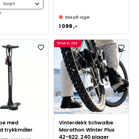
Svart
r
Ikke på lager
1 099 ,-
SPAR
kr 200
pe med
Vinterdekk Schwalbe
d trykkmåler
Marathon Winter Plus
42-622, 240 pigger