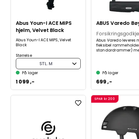
Abus Youn-I ACE MIPS
ABUS Varedo Bøy
hjelm, Velvet Black
Forsikringsgodkj
Abus Youn-I ACE MIPS, Velvet
Abus Varedo leveres 
Black
fleksibel rammeholde
standardrammer) med
Størrelse
STL. M
På lager
På lager
1 099 ,-
699 ,-
SPAR
kr 200