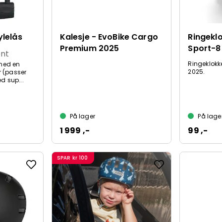
lelås
Kalesje - EvoBike Cargo
Ringekl
Premium 2025
Sport-8
ent
Ringeklokke
med en
2025.
r (passer
 sup...
På lager
På lage
1 999 ,-
99 ,-
SPAR
kr 100