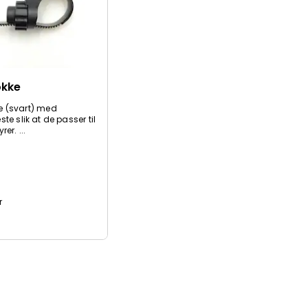
okke
e (svart) med
ste slik at de passer til
rer. ...
r