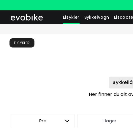
Elsykler
Sykkelvogn
Elscoote
ELSYKLER
Sykkellå
Her finner du alt a
Pris
I lager