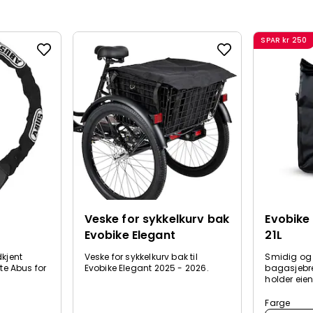
SPAR
kr 250
Veske for sykkelkurv bak
Evobike 
Evobike Elegant
21L
dkjent
Veske for sykkelkurv bak til
Smidig og
nte Abus for
Evobike Elegant 2025 - 2026.
bagasjebre
holder eien
Farge