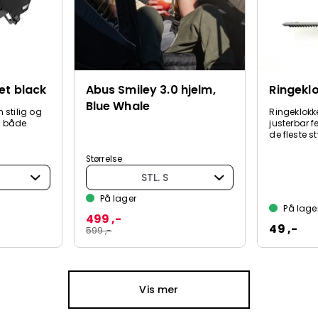
et black
Abus Smiley 3.0 hjelm,
Ringekl
Blue Whale
 stilig og
Ringeklokk
or både
justerbar fe
de fleste sty
Størrelse
STL. S
På lager
På lage
499 ,-
49 ,-
599 ,-
Vis mer