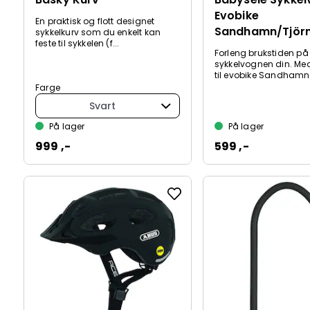
Evobike
En praktisk og flott designet
Sandhamn/Tjör
sykkelkurv som du enkelt kan
feste til sykkelen (f...
Forleng brukstiden på
sykkelvognen din. Me
til evobike Sandhamn 
Farge
Svart
På lager
På lager
999 ,-
599 ,-