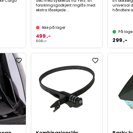
Bike Cargo
Sett med sykkellås fra YWS. En
En skikkel
forsikringsgodkjent ringlås med
universal 
ekstra låsekjede....
håndtere al
Ikke på lager
På lage
499 ,-
299 ,-
698 ,-
lvogn
Kombinasjonslås
Basky k