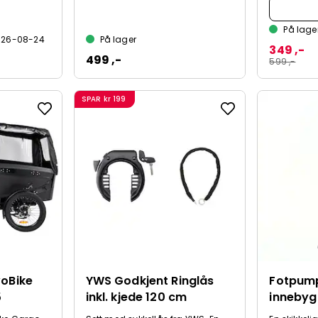
På lage
2026-08-24
På lager
349 ,-
499 ,-
599 ,-
SPAR
kr 199
voBike
YWS Godkjent Ringlås
Fotpum
5
inkl. kjede 120 cm
innebyg