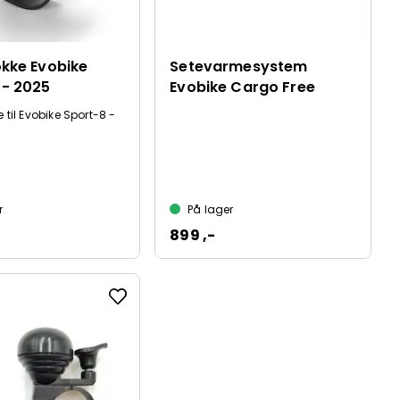
okke Evobike
Setevarmesystem
 - 2025
Evobike Cargo Free
 til Evobike Sport-8 -
r
På lager
899 ,-