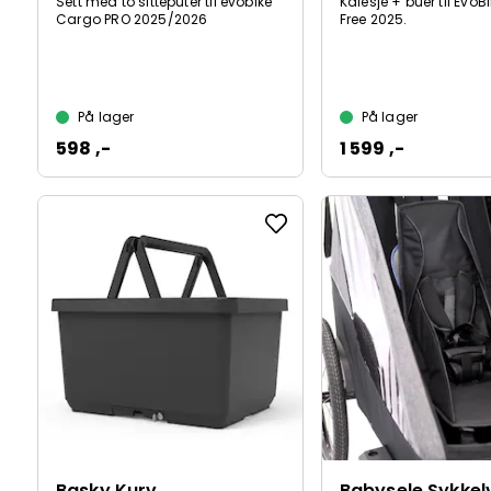
Sett med to sitteputer til evobike
Kalesje + buer til Evo
Cargo PRO 2025/2026
Free 2025.
På lager
På lager
598 ,-
1 599 ,-
Basky Kurv
Babysele Sykke