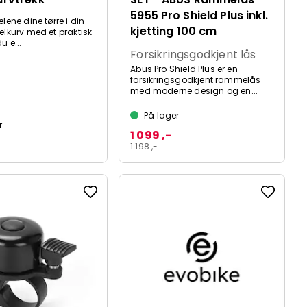
5955 Pro Shield Plus inkl.
lene dine tørre i din
kjetting 100 cm
elkurv med et praktisk
u e...
Forsikringsgodkjent lås
Abus Pro Shield Plus er en
forsikringsgodkjent rammelås
med moderne design og en...
På lager
r
1 099 ,-
1 198 ,-