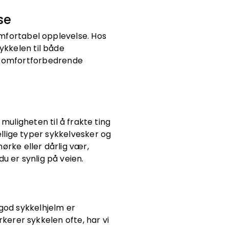
se
omfortabel opplevelse. Hos
ykkelen til både
og komfortforbedrende
muligheten til å frakte ting
ellige typer sykkelvesker og
ørke eller dårlig vær,
u er synlig på veien.
 god sykkelhjelm er
arkerer sykkelen ofte, har vi