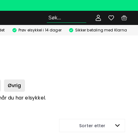
Søk
det
Prøv elsykkel i 14 dager
Sikker betaling med Klarna
Øvrig
når du har elsykkel.
Sorter etter