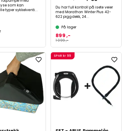
ig fotpumpe med
dyse som kan
Du har full kontroll på isete veier
le typer sykkelventi...
med Marathon Winter Plus 42-
622 piggdekk, 24...
På lager
r
899 ,-
1 099 ,-
SPAR
kr 99
urvtrekk
SET - ABUS Rammelås