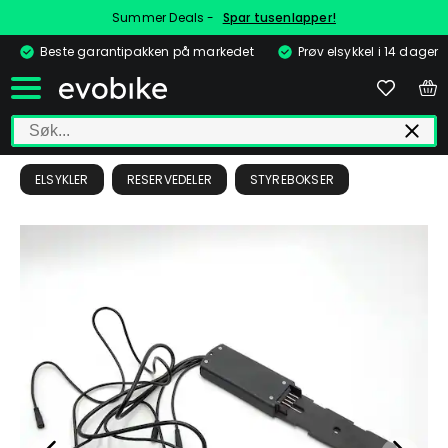
Summer Deals -
Spar tusenlapper!
Beste garantipakken på markedet
Prøv elsykkel i 14 dager
ELSYKLER
RESERVEDELER
STYREBOKSER