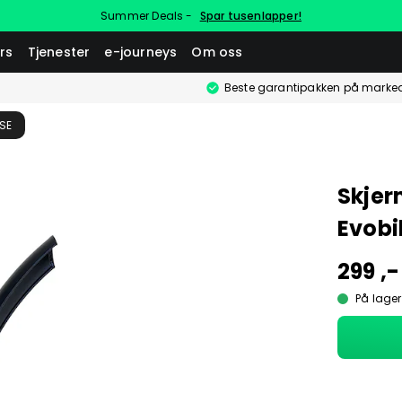
Summer Deals -
Spar tusenlapper!
rs
Tjenester
e-journeys
Om oss
Beste garantipakken på marke
SE
Skjer
Evobi
299 ,-
På lager