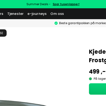
Summer Deals -
Spar tusenlapper!
rs
Tjenester
e-journeys
Om oss
Beste garantipakken på marke
SE
Kjede
Frost
499 ,-
På lager