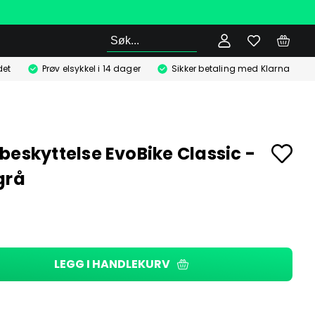
Søk
det
Prøv elsykkel i 14 dager
Sikker betaling med Klarna
beskyttelse EvoBike Classic -
grå
LEGG I HANDLEKURV