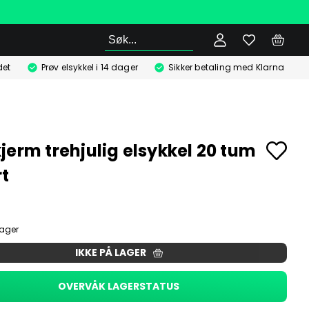
Søk
det
Prøv elsykkel i 14 dager
Sikker betaling med Klarna
jerm trehjulig elsykkel 20 tum
rt
lager
IKKE PÅ LAGER
OVERVÅK LAGERSTATUS