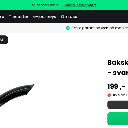
Summer Deals -
Spar tusenlapper!
rs
Tjenester
e-journeys
Om oss
Beste garantipakken på marke
SE
Baksk
- sva
199 ,-
Ikke på 