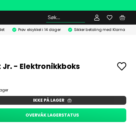
Søk
det
Prøv elsykkel i 14 dager
Sikker betaling med Klarna
 Jr. - Elektronikkboks
lager
IKKE PÅ LAGER
OVERVÅK LAGERSTATUS