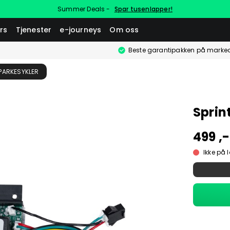
Summer Deals -
Spar tusenlapper!
rs
Tjenester
e-journeys
Om oss
Beste garantipakken på marke
SPARKESYKLER
Sprint
499 ,-
Ikke på 