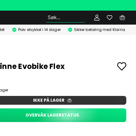
Søk
det
Prøv elsykkel i 14 dager
Sikker betaling med Klarna
inne Evobike Flex
lager
IKKE PÅ LAGER
OVERVÅK LAGERSTATUS