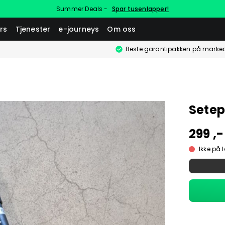
Summer Deals -
Spar tusenlapper!
rs
Tjenester
e-journeys
Om oss
Beste garantipakken på marke
Setep
299 ,-
Ikke på 