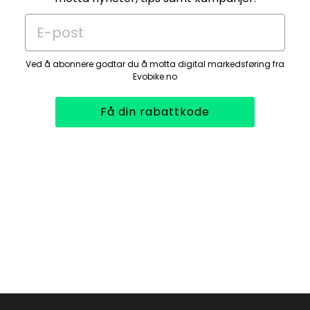
E-post
Ved å abonnere godtar du å motta digital markedsføring fra
Evobike.no
Få din rabattkode