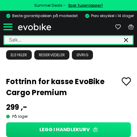
Summer Deals -
Spar tusenlapper!
Beste garantipakken på markedet
Prøv elsykkel i 14 dager
ELSYKLER
RESERVEDELER
ØVRIG
Fottrinn for kasse EvoBike
Cargo Premium
299 ,-
På lager
LEGG I HANDLEKURV