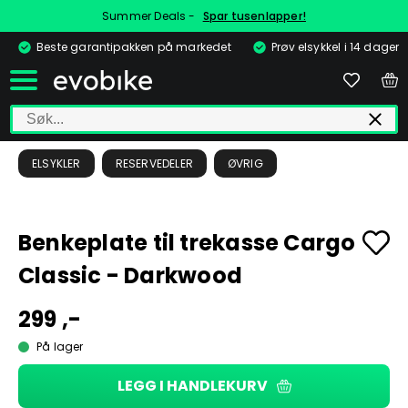
Summer Deals -
Spar tusenlapper!
Beste garantipakken på markedet
Prøv elsykkel i 14 dager
ELSYKLER
RESERVEDELER
ØVRIG
Benkeplate til trekasse Cargo
Classic - Darkwood
299 ,-
På lager
LEGG I HANDLEKURV