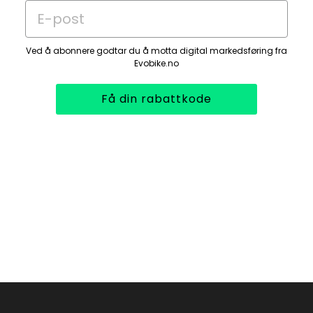
E-post
Ved å abonnere godtar du å motta digital markedsføring fra
Evobike.no
Få din rabattkode