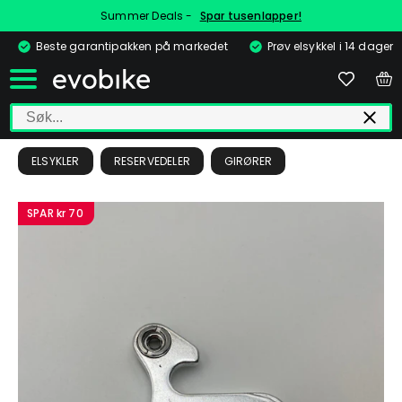
Summer Deals -
Spar tusenlapper!
Beste garantipakken på markedet
Prøv elsykkel i 14 dager
ELSYKLER
RESERVEDELER
GIRØRER
SPAR
kr 70