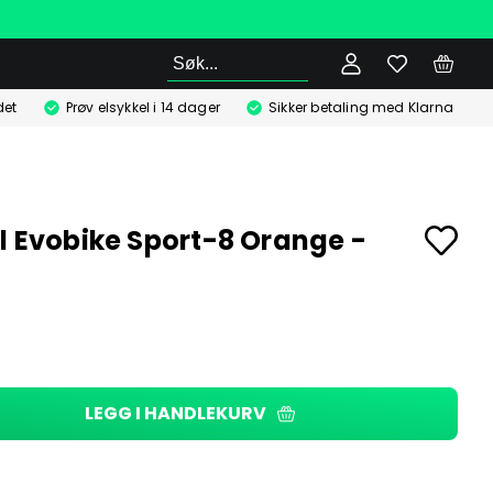
Søk
det
Prøv elsykkel i 14 dager
Sikker betaling med Klarna
l Evobike Sport-8 Orange -
LEGG I HANDLEKURV