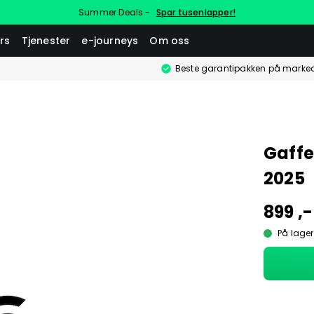
Summer Deals -
Spar tusenlapper!
rs
Tjenester
e-journeys
Om oss
Beste garantipakken på marke
Gaffe
2025
899 ,-
På lager