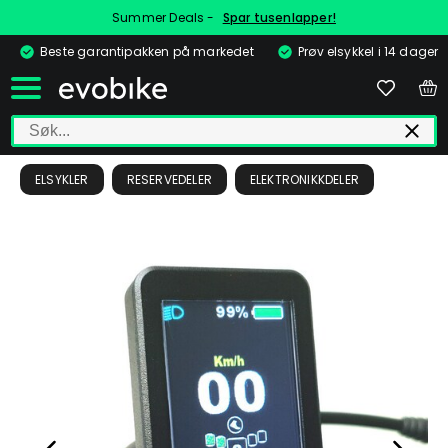
Summer Deals -
Spar tusenlapper!
Beste garantipakken på markedet
Prøv elsykkel i 14 dager
ELSYKLER
RESERVEDELER
ELEKTRONIKKDELER