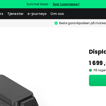
Summer Deals -
Spar tusenlapper!
rs
Tjenester
e-journeys
Om oss
Beste garantipakken på marke
Displ
1 699 
På lager