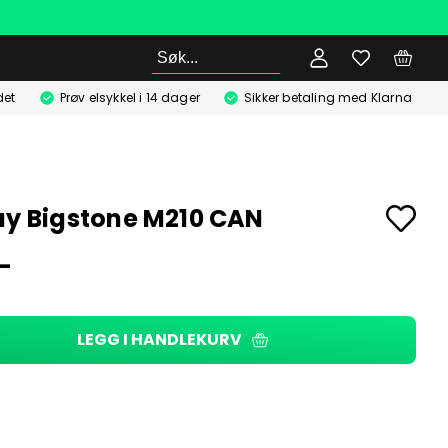
Søk
det
Prøv elsykkel i 14 dager
Sikker betaling med Klarna
ay Bigstone M210 CAN
,-
LEGG I HANDLEKURV