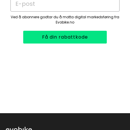
E-post
Ved å abonnere godtar du å motta digital markedsføring fra
Evobike.no
Få din rabattkode