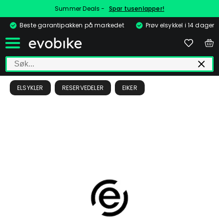
Summer Deals -
Spar tusenlapper!
Beste garantipakken på markedet
Prøv elsykkel i 14 dager
ELSYKLER
RESERVEDELER
EIKER