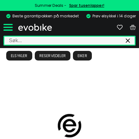
Summer Deals -
Spar tusenlapper!
Beste garantipakken på markedet
Prøv elsykkel i 14 dager
ELSYKLER
RESERVEDELER
EIKER