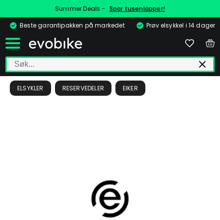
Summer Deals -
Spar tusenlapper!
Beste garantipakken på markedet
Prøv elsykkel i 14 dager
ELSYKLER
RESERVEDELER
EIKER