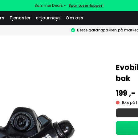
Summer Deals -
Spar tusenlapper!
rs
Tjenester
e-journeys
Om oss
Beste garantipakken på marke
Evobi
bak
199 ,-
Ikke på 