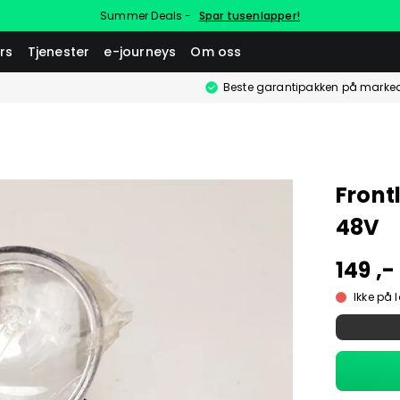
Summer Deals -
Spar tusenlapper!
rs
Tjenester
e-journeys
Om oss
Beste garantipakken på marke
Front
48V
149 ,-
Ikke på 