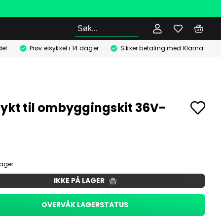
Søk
det
Prøv elsykkel i 14 dager
Sikker betaling med Klarna
lykt til ombyggingskit 36V-
lager
IKKE PÅ LAGER
OVERVÅK LAGERSTATUS