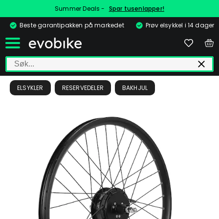
Summer Deals -
Spar tusenlapper!
Beste garantipakken på markedet
Prøv elsykkel i 14 dager
ELSYKLER
RESERVEDELER
BAKHJUL