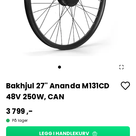
Bakhjul 27" Ananda M131CD
48V 250W, CAN
3 799 ,-
På lager
LEGG I HANDLEKURV