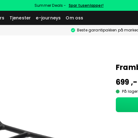
Summer Deals -
Spar tusenlapper!
rs
Tjenester
e-journeys
Om oss
Beste garantipakken på marke
Framb
699 ,-
På lager