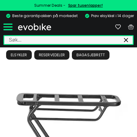
Summer Deals -
Spar tusenlapper!
Beste garantipakken på markedet
Prøv elsykkel i 14 dager
ELSYKLER
RESERVEDELER
BAGASJEBRETT