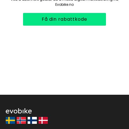
Evobike.no
Få din rabattkode