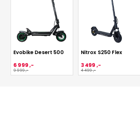
Evobike Desert 500
Nitrox S250 Flex
6 999 ,-
3 499 ,-
9 999 ,-
4 499 ,-