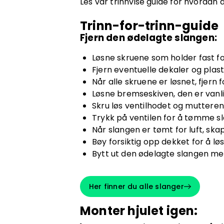
Les vår trinnvise guide for hvordan 
Trinn-for-trinn-guide
Fjern den ødelagte slangen:
Løsne skruene som holder fast for
Fjern eventuelle dekaler og plast
Når alle skruene er løsnet, fjern fo
Løsne bremseskiven, den er vanligv
Skru løs ventilhodet og mutteren
Trykk på ventilen for å tømme sla
Når slangen er tømt for luft, sk
Bøy forsiktig opp dekket for å lø
Bytt ut den ødelagte slangen med 
Her finner du alle slanger
Monter hjulet igen: