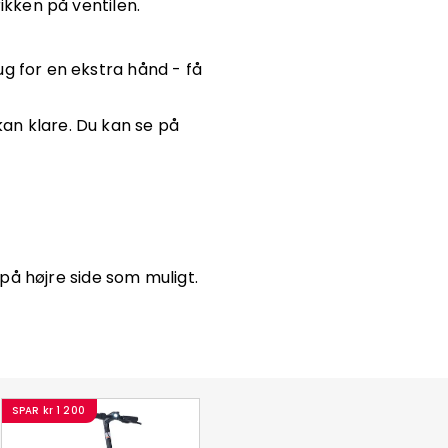
ikken på ventilen.
g for en ekstra hånd - få
an klare. Du kan se på
på højre side som muligt.
SPAR
kr 1 200