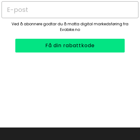
E-post
Ved å abonnere godtar du å motta digital markedsføring fra
Evobike.no
Få din rabattkode