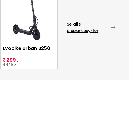
Se alle
elsparkesykler
Evobike Urban S250
3 299 ,-
4 499 ,-