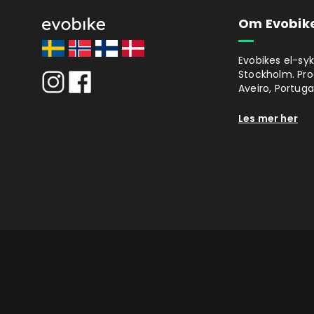
Om Evobik
Evobikes el-syk
Stockholm. Prod
Aveiro, Portugal
Les mer her