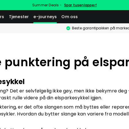
Summer Deals -
Spar tusenlapper!
rs
Tjenester
e-journeys
Om oss
Beste garantipakken på marke
 punktering på elspa
esykkel
ing? Det er selvfølgelig ikke gøy, men ikke bekymre deg 
skt rulle videre på din elsparkesykkel igjen.
ktering, er det ofte slangen som må byttes eller reparer
esykler. Hvordan du bytter slange kan variere fra modell