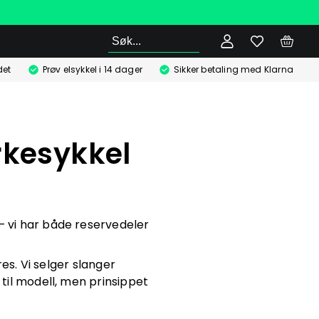
Søk
det
Prøv elsykkel i 14 dager
Sikker betaling med Klarna
rkesykkel
– vi har både reservedeler
es. Vi selger slanger
 til modell, men prinsippet