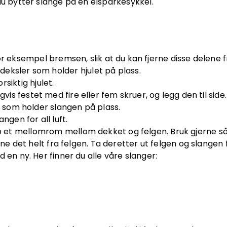
du bytter slange på en elsparkesykkel.
 eksempel bremsen, slik at du kan fjerne disse delene fr
deksler som holder hjulet på plass.
rsiktig hjulet.
is festet med fire eller fem skruer, og legg den til side.
 som holder slangen på plass.
ngen for all luft.
ap et mellomrom mellom dekket og felgen. Bruk gjerne så
sne det helt fra felgen. Ta deretter ut felgen og slangen 
en ny. Her finner du alle våre slanger: