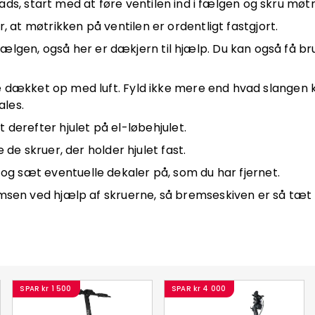
ads, start med at føre ventilen ind i fælgen og skru møtr
r, at møtrikken på ventilen er ordentligt fastgjort.
ælgen, også her er dækjern til hjælp. Du kan også få bru
e dækket op med luft. Fyld ikke mere end hvad slangen k
les.
 derefter hjulet på el-løbehjulet.
e skruer, der holder hjulet fast.
 og sæt eventuelle dekaler på, som du har fjernet.
msen ved hjælp af skruerne, så bremseskiven er så tæt 
SPAR
kr 1 500
SPAR
kr 4 000