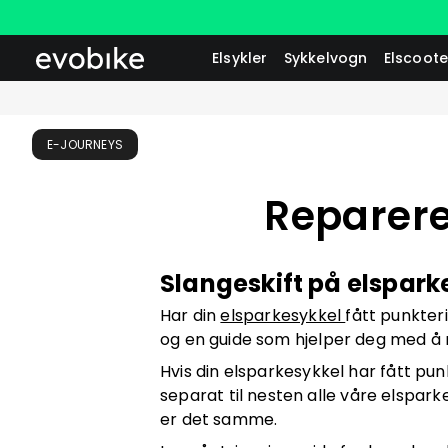
Elsykler
Sykkelvogn
Elscoote
E-JOURNEYS
Reparere
Slangeskift på elspark
Har din
elsparkesykkel
fått punkter
og en guide som hjelper deg med å ra
Hvis din elsparkesykkel har fått pun
separat til nesten alle våre elspark
er det samme.