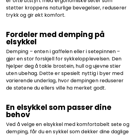
er ofte utstyrt med ergonomiske seter som
støtter kroppens naturlige bevegelser, reduserer
trykk og gir økt komfort.
Fordeler med demping på
elsykkel
Demping – enten i gaffelen eller i setepinnen –
gjør en stor forskjell for sykkelopplevelsen. Den
hjelper deg å takle brostein, hull og ujevne stier
uten ubehag. Dette er spesielt nyttig i byer med
varierende underlag, hvor dempingen reduserer
de støtene du ellers ville ha merket godt.
En elsykkel som passer dine
behov
Ved å velge en elsykkel med komfortabelt sete og
demping, får du en sykkel som dekker dine daglige