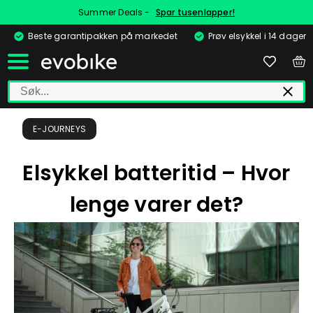
Summer Deals -
Spar tusenlapper!
Beste garantipakken på markedet
Prøv elsykkel i 14 dager
E-JOURNEYS
Elsykkel batteritid – Hvor
lenge varer det?