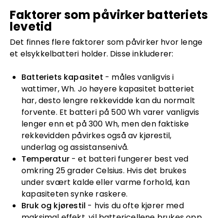
Faktorer som påvirker batteriets
levetid
Det finnes flere faktorer som påvirker hvor lenge
et elsykkelbatteri holder. Disse inkluderer:
Batteriets kapasitet
- måles vanligvis i
wattimer, Wh. Jo høyere kapasitet batteriet
har, desto lengre rekkevidde kan du normalt
forvente. Et batteri på 500 Wh varer vanligvis
lenger enn et på 300 Wh, men den faktiske
rekkevidden påvirkes også av kjørestil,
underlag og assistansenivå.
Temperatur
- et batteri fungerer best ved
omkring 25 grader Celsius. Hvis det brukes
under svært kalde eller varme forhold, kan
kapasiteten synke raskere.
Bruk og kjørestil
- hvis du ofte kjører med
maksimal effekt, vil battericellene brukes opp