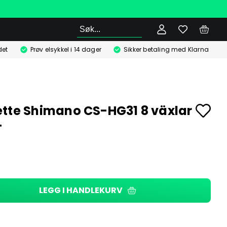
Søk
det
Prøv elsykkel i 14 dager
Sikker betaling med Klarna
tte Shimano CS-HG31 8 växlar
T
LEGG I HANDLEKURV