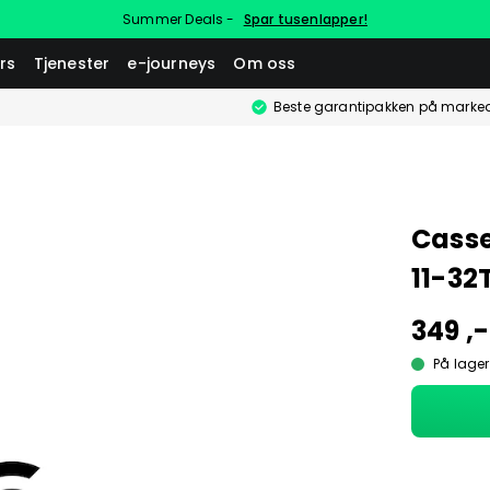
Summer Deals -
Spar tusenlapper!
rs
Tjenester
e-journeys
Om oss
Beste garantipakken på marke
Casse
11-32
349 ,-
På lager