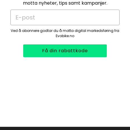
motta nyheter, tips samt kampanjer.
E-post
Ved å abonnere godtar du å motta digital markedsføring fra
Evobike.no
Få din rabattkode