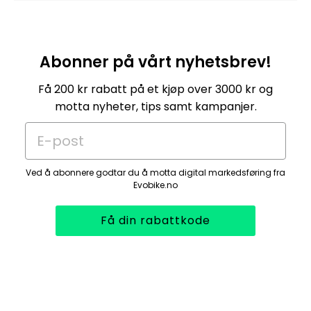
På den måten kan samme sykkelvogn brukes
i mange år, fra småbarnstid til barnet har
blitt større. Dette gjør babysele til en
Abonner på vårt nyhetsbrev!
praktisk løsning for familier som ønsker å få
mest mulig ut av sykkelvognen sin.
Få 200 kr rabatt på et kjøp over 3000 kr og
Et gjennomtenkt tilbehør som gir fleksibilitet,
motta nyheter, tips samt kampanjer.
trygghet og muligheten til å tilpasse
E-post
sykkelvognen etter barnets utvikling.
Ved å abonnere godtar du å motta digital markedsføring fra
Evobike.no
Få din rabattkode