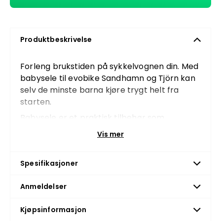
Produktbeskrivelse
Forleng brukstiden på sykkelvognen din. Med
babysele til evobike Sandhamn og Tjörn kan
selv de minste barna kjøre trygt helt fra
starten.
Babysele er et praktisk tilbehør som
monteres i sykkelvognen når barnet er for
Vis mer
lite til den vanlige, innebygde selen. Den gir
bedre tilpasset støtte for mindre barn og
Spesifikasjoner
sørger for at barnet sitter trygt og stabilt
gjennom hele turen, også når den vanlige
Anmeldelser
selen fortsatt er for stor.
Når barnet vokser og den innebygde selen
Kjøpsinformasjon
passer bedre, kan babysele enkelt tas bort.